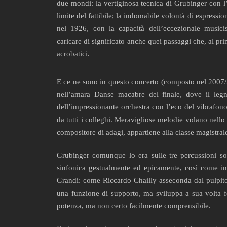
due mondi: la vertiginosa tecnica di Grubinger con l’
limite del fattibile; la indomabile volontà di espressi
nel 1926, con la capacità dell’eccezionale musici
caricare di significato anche quei passaggi che, al p
acrobatici.
E ce ne sono in questo concerto (composto nel 2007/2
nell’amara Danse macabre del finale, dove il leg
dell’impressionante orchestra con l’eco del vibrafono 
da tutti i colleghi. Meravigliose melodie volano nell
compositore di adagi, appartiene alla classe magistra
Grubinger comunque lo era sulle tre percussioni so
sinfonica gestualmente ed epicamente, così come infi
Grandi: come Riccardo Chailly asseconda dal pulpit
una funzione di supporto, ma sviluppa a sua volta f
potenza, ma non certo facilmente comprensibile.