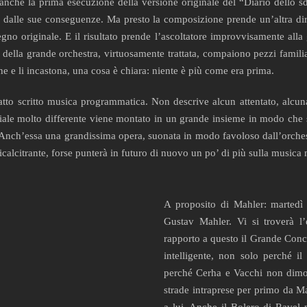
 anche la prima esecuzione della versione originale del “Diario dello 
e dalle sue conseguenze. Ma presto la composizione prende un’altra dire
gno originale. E il risultato prende l’ascoltatore improvvisamente alla
a della grande orchestra, virtuosamente trattata, compaiono pezzi familia
e e li incastona, una cosa è chiara: niente è più come era prima.
atto scritto musica programmatica. Non descrive alcun attentato, alcun
iale molto differente viene montato in un grande insieme in modo che si
Anch’essa una grandissima opera, suonata in modo favoloso dall’orchest
icalcitrante, forse punterà in futuro di nuovo un po’ di più sulla music
A proposito di Mahler: martedì i
Gustav Mahler. Vi si troverà l’
rapporto a questo il Grande Conc
intelligente, non solo perché i
perché Cerha e Vacchi non dimo
strade intraprese per primo da M