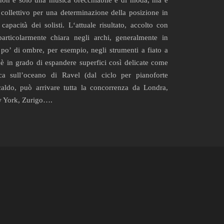
 non è solo una musica orecchiabile e di moda, ma è
collettivo per una determinazione della posizione in
 capacità dei solisti. L‘attuale risultato, accolto con
articolarmente chiara negli archi, generalmente in
po’ di ombre, per esempio, negli strumenti a fiato a
è in grado di espandere superfici così delicate come
ca sull’oceano di Ravel (dal ciclo per pianoforte
aldo, può arrivare tutta la concorrenza da Londra,
w York, Zurigo….