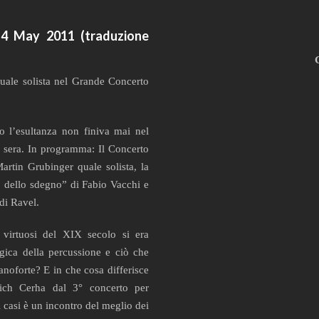
 14 May 2011 (traduzione
uale solista nel Grande Concerto
l’esultanza non finiva mai nel
 sera. In programma: Il Concerto
artin Grubinger quale solista, la
o dello sdegno” di Fabio Vacchi e
di Ravel.
 virtuosi del XIX secolo si era
agica della percussione e ciò che
anoforte? E in che cosa differisce
rich Cerha dal 3° concerto per
 casi è un incontro del meglio dei