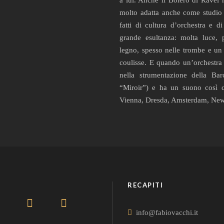
a lui. Anche il Bolero di Ravel
molto adatta anche come studio 
fatti di cultura d’orchestra e di
grande esultanza: molta luce, p
legno, spesso nelle trombe e un 
coulisse. E quando un’orchestra 
nella strumentazione della Bar
“Miroir”) e ha un suono così c
Vienna, Dresda, Amsterdam, Ne
RECAPITI
info@fabiovacchi.it