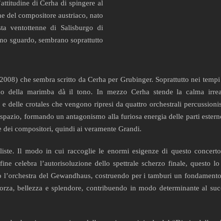
attitudine di Cerha di spingere al
one del compositore austriaco, nato
sta ventottenne di Salisburgo di
rimo sguardo, sembrano soprattutto
008) che sembra scritto da Cerha per Grubinger. Soprattutto nei tempi 
no della marimba dà il tono. In mezzo Cerha stende la calma irreal
e delle crotales che vengono ripresi da quattro orchestrali percussionis
o spazio, formando un antagonismo alla furiosa energia delle parti este
le dei compositori, quindi ai veramente Grandi.
liste. Il modo in cui raccoglie le enormi esigenze di questo concert
ne celebra l’autorisoluzione dello spettrale scherzo finale, questo lo
o l’orchestra del Gewandhaus, costruendo per i tamburi un fondament
orza, bellezza e splendore, contribuendo in modo determinante al suc