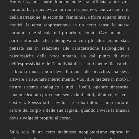
Amos Oz, una parte fondamentale era affidata a tre voci
narranti. La prima aveva un ruolo espositivo, teneva cioè i fili
della narrazione, la seconda, femminile, offriva squarci lirici e
poetici, la terza rappresentava in un certo senso lo stesso
narratore che si cala nel proprio racconto. Ovviamente, le
parti sinfoniche che interagivano con gli attori erano state
pensate sia in relazione alle caratteristiche fisiologiche e
psicologiche della voce umana, sia dal punto di vista
dell’espressività e dell’emotività del testo. Goethe diceva che
la buona musica non deve fermarsi alle orecchie, ma deve
arrivare a risuonare interiormente. Vuol dire mettere in moto il
nostro sistema analogico a tutti i livelli, operare sinestesie.
Una musica può provocare sensazioni tattili, olfattive, visive e
così via. Spesso si ha avuto – e si ha tuttora – una sorta di
orrore del corpo e delle sue ragioni, quando invece la musica
deve rivolgersi proprio al corpo.
Sulla scia di un certo malinteso neoplatonismo ripreso in