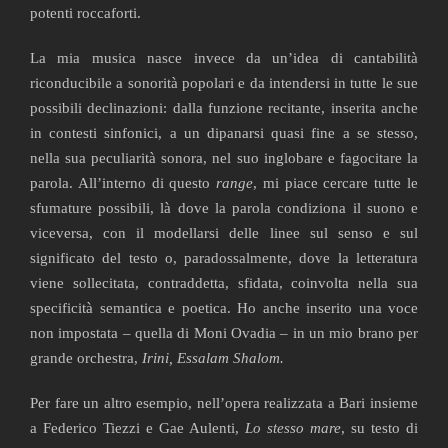
potenti roccaforti.
La mia musica nasce invece da un’idea di cantabilità
riconducibile a sonorità popolari e da intendersi in tutte le sue
possibili declinazioni: dalla funzione recitante, inserita anche
in contesti sinfonici, a un dipanarsi quasi fine a se stesso,
nella sua peculiarità sonora, nel suo inglobare e fagocitare la
parola. All’interno di questo
range
, mi piace cercare tutte le
sfumature possibili, là dove la parola condiziona il suono e
viceversa, con il modellarsi delle linee sul senso e sul
significato del testo o, paradossalmente, dove la letteratura
viene sollecitata, contraddetta, sfidata, coinvolta nella sua
specificità semantica e poetica. Ho anche inserito una voce
non impostata – quella di Moni Ovadia – in un mio brano per
grande orchestra,
Irini, Essalam Shalom.
Per fare un altro esempio, nell’opera realizzata a Bari insieme
a Federico Tiezzi e Gae Aulenti,
Lo stesso mare
, su testo di