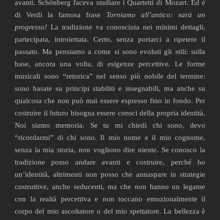
avanti. Schönberg faceva studiare i Quartetti di Mozart. Ed è
di Verdi la famosa frase
Torniamo all’antico: sarà un
progresso!
La tradizione va conosciuta nei minimi dettagli,
partecipata, introiettata. Certo, senza portarci a ripetere il
passato. Ma pensiamo a come si sono evoluti gli stili: sulla
base, ancora una volta, di esigenze percettive. Le forme
musicali sono “retorica” nel senso più nobile del termine:
sono basate su principi stabiliti e insegnabili, ma anche su
qualcosa che non può mai essere espresso fino in fondo. Per
costruire il futuro bisogna essere consci della propria identità.
Noi siamo memoria. Se tu mi chiedi chi sono, devo
“ricordarmi” di chi sono. Il mio nome e il mio cognome,
senza la mia storia, non vogliono dire niente. Se conosco la
tradizione posso andare avanti e costruire, perché ho
un’identità, altrimenti non posso che annaspare in strategie
costruttive, anche seducenti, ma che non hanno un legame
con la realtà percettiva e non toccano emozionalmente il
corpo del mio ascoltatore o del mio spettatore. La bellezza è