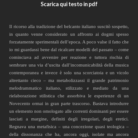
Scarica qui testo in pdf
Il ricorso alla tradizione del belcanto italiano suscitò sospetto,
in quanto venne considerato un affronto ai dogmi spesso
forzatamente sperimentali dell’epoca. A poco valse il fatto che
io mi guardassi bene dal ricalcare modelli del passato – come
cominciava ad avvenire per reazione e tuttora rischia di
sembrare una via d’uscita dall’incomunicabilità della musica
contemporanea e invece è solo una scorciatoia e un vicolo
altrettanto cieco – ma metabolizzassi il grande patrimonio
melodrammatico italiano, stilizzato e mediato da una
rielaborazione stilistica che assorbiva le esperienze di un
Novecento ormai in gran parte trascorso. Bastava introdurre
un elemento non omologato alle correnti dominanti per essere
lasciati a margine, definiti degli irregolari, degli eretici.
Regnava una metafisica – una concezione quasi teologica –
della dissonanza che ha, ancora oggi, isolate ma ancora