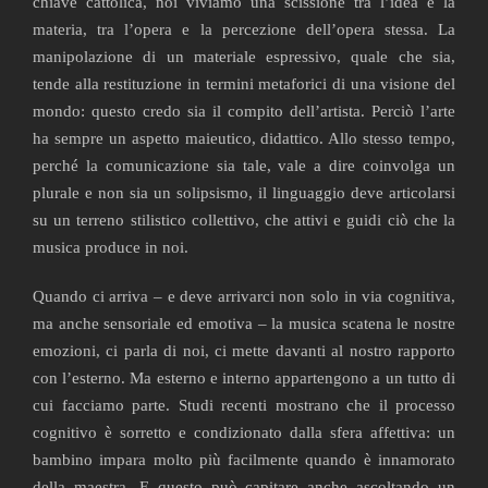
chiave cattolica, noi viviamo una scissione tra l’idea e la
materia, tra l’opera e la percezione dell’opera stessa. La
manipolazione di un materiale espressivo, quale che sia,
tende alla restituzione in termini metaforici di una visione del
mondo: questo credo sia il compito dell’artista. Perciò l’arte
ha sempre un aspetto maieutico, didattico. Allo stesso tempo,
perché la comunicazione sia tale, vale a dire coinvolga un
plurale e non sia un solipsismo, il linguaggio deve articolarsi
su un terreno stilistico collettivo, che attivi e guidi ciò che la
musica produce in noi.
Quando ci arriva – e deve arrivarci non solo in via cognitiva,
ma anche sensoriale ed emotiva – la musica scatena le nostre
emozioni, ci parla di noi, ci mette davanti al nostro rapporto
con l’esterno. Ma esterno e interno appartengono a un tutto di
cui facciamo parte. Studi recenti mostrano che il processo
cognitivo è sorretto e condizionato dalla sfera affettiva: un
bambino impara molto più facilmente quando è innamorato
della maestra. E questo può capitare anche ascoltando un